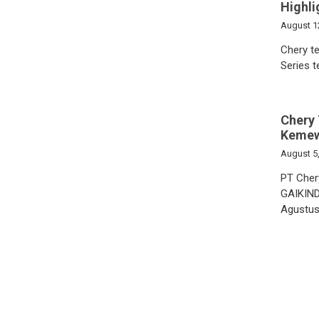
Highl
August 1
Chery te
Series t
Chery
Kemew
August 5
PT Cher
GAIKIND
Agustu