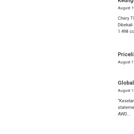
Keung
August 1
Chery T
Dibekal
1.498 cc
Pricel
August 1
Globa
August 1
“Kesela
stateme
AWD….