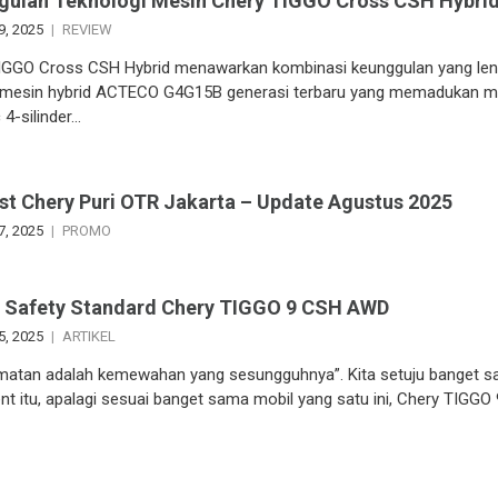
gulan Teknologi Mesin Chery TIGGO Cross CSH Hybri
9, 2025
REVIEW
IGGO Cross CSH Hybrid menawarkan kombinasi keunggulan yang len
i mesin hybrid ACTECO G4G15B generasi terbaru yang memadukan m
 4-silinder…
ist Chery Puri OTR Jakarta – Update Agustus 2025
7, 2025
PROMO
l Safety Standard Chery TIGGO 9 CSH AWD
5, 2025
ARTIKEL
matan adalah kemewahan yang sesungguhnya”. Kita setuju banget 
nt itu, apalagi sesuai banget sama mobil yang satu ini, Chery TIGGO