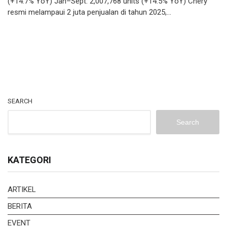
(+14.7% YoY) Jan–Sept: 2,007,768 units (+14.5% YoY) Chery
resmi melampaui 2 juta penjualan di tahun 2025,…
SEARCH
Search
KATEGORI
ARTIKEL
BERITA
EVENT